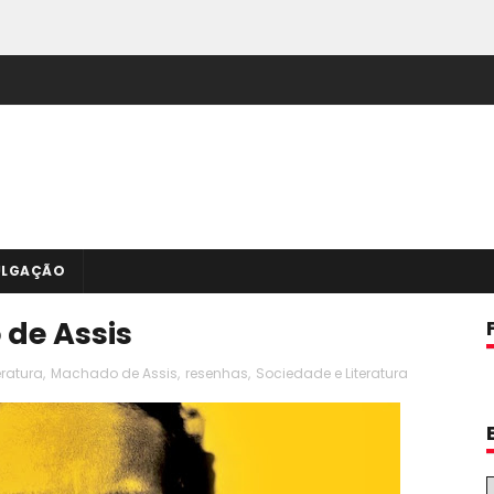
ULGAÇÃO
de Assis
eratura
,
Machado de Assis
,
resenhas
,
Sociedade e Literatura