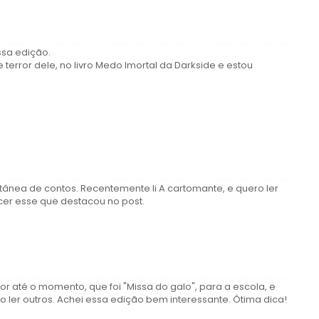
ssa edição.
error dele, no livro Medo Imortal da Darkside e estou
ânea de contos. Recentemente li A cartomante, e quero ler
cer esse que destacou no post.
or até o momento, que foi "Missa do galo", para a escola, e
 ler outros. Achei essa edição bem interessante. Ótima dica!