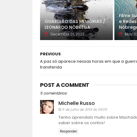
Filme S
GUARDIÃO DAS MEMÓRIAS /
e Redes
LEONARDO NÓBREGA
Nóbreg
December 01, 2022
May 02
PREVIOUS
A paz só aparece nessas horas em que a guerr
transferida
POST A COMMENT
5 comentários:
Michelle Russo
5 de julho de 2019 às 09:05
Tenho aprendido muito sobre Machado D
saber sobre os contos!
Responder