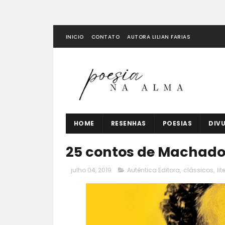
INICIO
CONTATO
AUTORA LILIAN FARIAS
HOME
RESENHAS
POESIAS
DIV
25 contos de Machado 
julho 04, 2019
Autêntica Editora
,
clássicos
,
lit