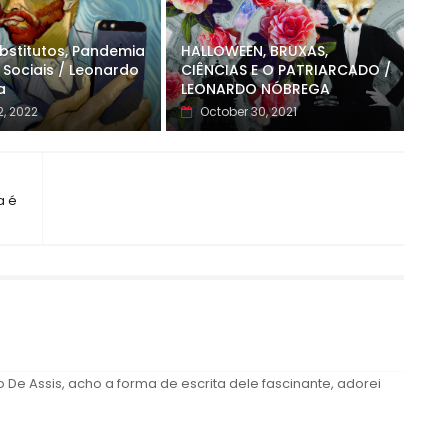
ubstitutos, Pandemia
HALLOWEEN, BRUXAS,
 Sociais / Leonardo
CIÊNCIAS E O PATRIARCADO /
a
LEONARDO NÓBREGA
, 2022
October 30, 2021
a é
e Assis, acho a forma de escrita dele fascinante, adorei