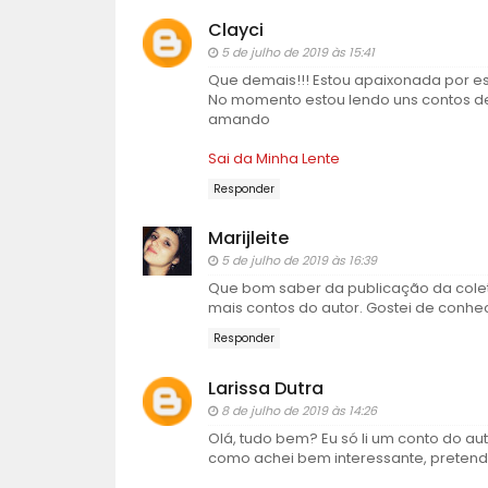
Clayci
5 de julho de 2019 às 15:41
Que demais!!! Estou apaixonada por e
No momento estou lendo uns contos de t
amando
Sai da Minha Lente
Responder
Marijleite
5 de julho de 2019 às 16:39
Que bom saber da publicação da colet
mais contos do autor. Gostei de conhe
Responder
Larissa Dutra
8 de julho de 2019 às 14:26
Olá, tudo bem? Eu só li um conto do aut
como achei bem interessante, pretendo