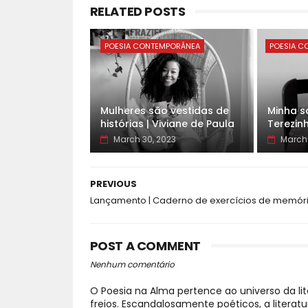
RELATED POSTS
POESIA CONTEMPORÂNEA
POESIA C
Mulheres são vestidas de
Minha so
histórias | Viviane de Paula
Terezin
March 30, 2023
March 
PREVIOUS
Lançamento | Caderno de exercícios de memór
POST A COMMENT
Nenhum comentário
O Poesia na Alma pertence ao universo da li
freios. Escandalosamente poéticos, a litera