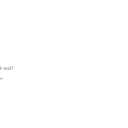
é real?
?”