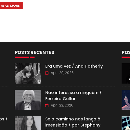
READ MORE
POSTS RECENTES
PO
Era uma vez / Ana Hatherly
April 29, 2026
Não interessa a ninguém /
Ferreira Gullar
April 22, 2026
os /
Se o caminho nos lança à
imensidão / por Stephany