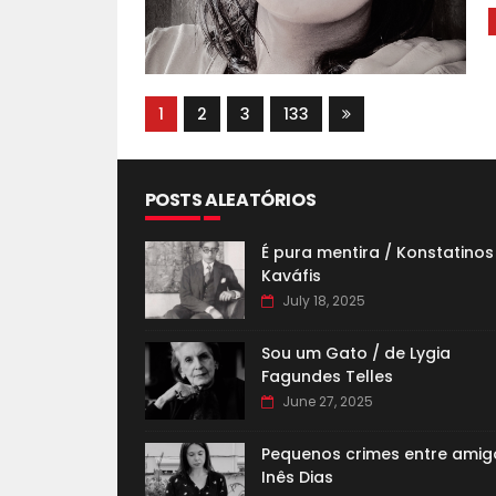
1
2
3
133
POSTS ALEATÓRIOS
É pura mentira / Konstatinos
Kaváfis
July 18, 2025
Sou um Gato / de Lygia
Fagundes Telles
June 27, 2025
Pequenos crimes entre amig
Inês Dias