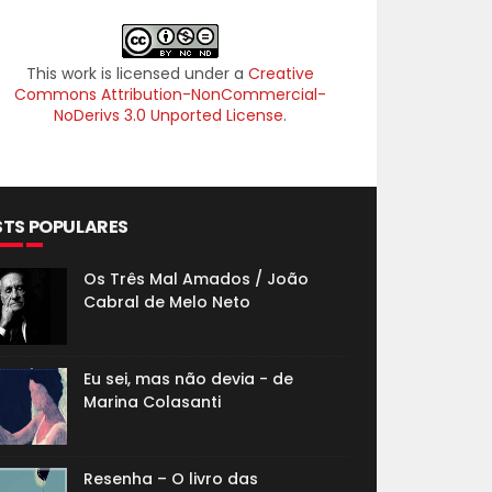
This work is licensed under a
Creative
Commons Attribution-NonCommercial-
NoDerivs 3.0 Unported License
.
STS POPULARES
Os Três Mal Amados / João
Cabral de Melo Neto
Eu sei, mas não devia - de
Marina Colasanti
Resenha – O livro das