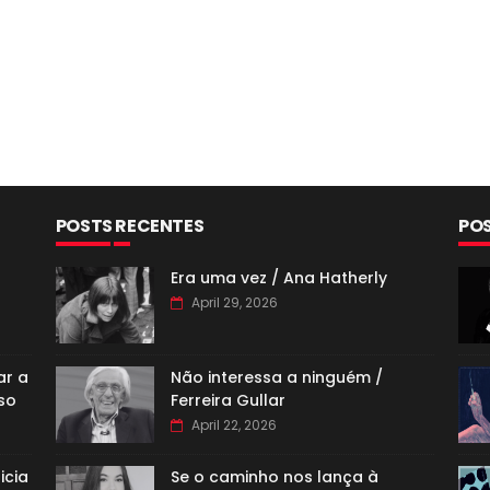
POSTS RECENTES
PO
Era uma vez / Ana Hatherly
April 29, 2026
ar a
Não interessa a ninguém /
so
Ferreira Gullar
April 22, 2026
icia
Se o caminho nos lança à