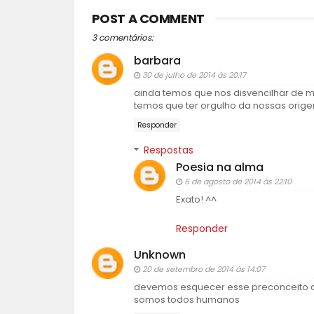
POST A COMMENT
3 comentários:
barbara
30 de julho de 2014 às 20:17
ainda temos que nos disvencilhar de mu
temos que ter orgulho da nossas orige
Responder
Respostas
Poesia na alma
6 de agosto de 2014 às 22:10
Exato! ^^
Responder
Unknown
20 de setembro de 2014 às 14:07
devemos esquecer esse preconceito d
somos todos humanos