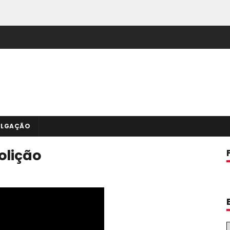
ULGAÇÃO
olição