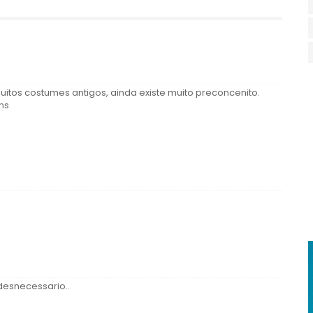
itos costumes antigos, ainda existe muito preconcenito.
ns
esnecessario..