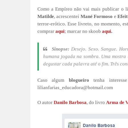
Como a Empíreo não vai mais publicar o li
Matilde
, acrescentei
Mané Formoso
e
Efei
terror-erótico. Esse livreto, no momento, 
comprar
aqui
; marcar no skoob
aqui
.
Sinopse:
Desejo. Sexo. Sangue. Horr
humana jogada na sombra. Uma mostra de
degustar cada palavra até o fim. Três con
Caso algum
blogueiro
tenha interes
lilianfarias_educadora@hotmail.com
O autor
Danilo Barbosa
, do livro
Arma de V