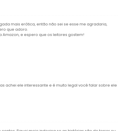
gada mais erótica, então não sei se esse me agradaria,
ero que adoro.
 Amazon, e espero que os leitores gostem!
s achei ele interessante e é muito legal você falar sobre ele
ontos. Fiquei meio indecisa se as histórias são de terror ou