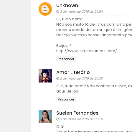
Unknown
2 de maio de 2016 às 20:04
Oi, tudo bem?
Não sou muito fã de livros com uma pe
mesmo sendo de terror, que é um gên
Desejo sucesso nesse lançamento pela
Beijos :*
http://www.livrosesonhos.com/
Responder
Amor Literário
2 de maio de 2016 às 20:28
Oie, tudo bem? Não conhecia o livro, ma
aqui. Beijos!
Responder
Suelen Fernandes
3 de maio de 2016 às 06:28
Olá!
Achei bem interessante a proposta dos c