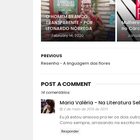
O HOMEM BRANCO
TRANSPARENTE - POR
Mulhere
LEONARDO NÓBREGA
no Cárc
February 14, 2020
Januar
PREVIOUS
Resenha - A linguagem das flores
POST A COMMENT
14 comentários:
Maria Valéria - Na Literatura S
2 de maio de 2016 às 00:11
Eu já estou ansiosa pra ler os dois out
Como sempre, arrasando na escrita mara
Responder