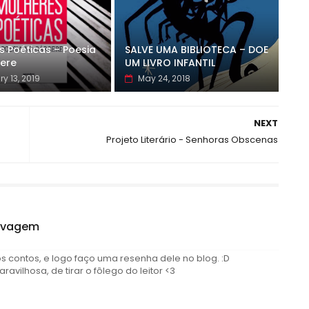
s Poéticas – Poesia
SALVE UMA BIBLIOTECA – DOE
ere
UM LIVRO INFANTIL
y 13, 2019
May 24, 2018
NEXT
Projeto Literário - Senhoras Obscenas
elvagem
ros contos, e logo faço uma resenha dele no blog. :D
vilhosa, de tirar o fôlego do leitor <3