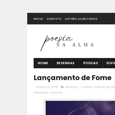
INICIO
CONTATO
AUTORA LILIAN FARIAS
HOME
RESENHAS
POESIAS
DIV
Lançamento de Fome
maio 02, 2016
Amazon
,
Contos
,
indicação de 
literatura
,
noticias