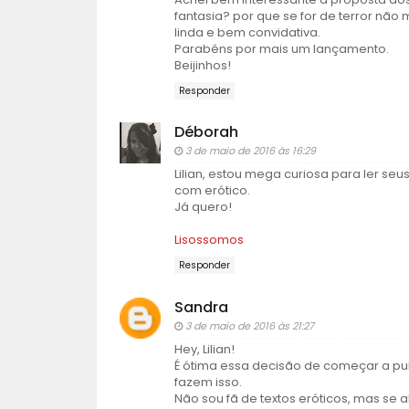
fantasia? por que se for de terror não 
linda e bem convidativa.
Parabéns por mais um lançamento.
Beijinhos!
Responder
Déborah
3 de maio de 2016 às 16:29
Lilian, estou mega curiosa para ler seu
com erótico.
Já quero!
Lisossomos
Responder
Sandra
3 de maio de 2016 às 21:27
Hey, Lilian!
É ótima essa decisão de começar a pub
fazem isso.
Não sou fã de textos eróticos, mas se a