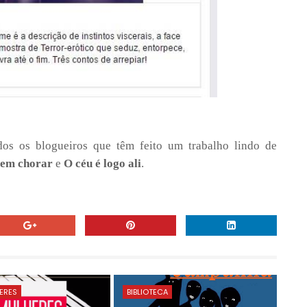
os os blogueiros que têm feito um trabalho lindo de
bem chorar
e
O céu é logo ali
.
HERES
BIBLIOTECA