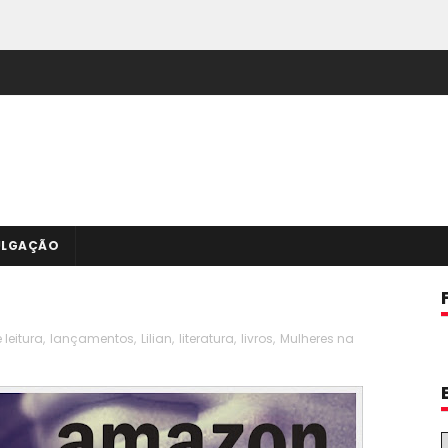
ULGAÇÃO
leitura
,
lançamentos
,
Lilian
,
literatura
,
livros
,
Mulheres na