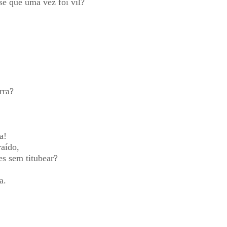
e que uma vez foi vil?
rra?
a!
raído,
s sem titubear?
a.