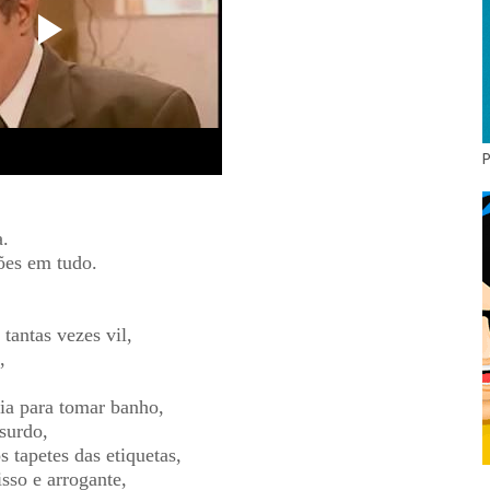
.
ões em tudo.
 tantas vezes vil,
,
cia para tomar banho,
bsurdo,
 tapetes das etiquetas,
sso e arrogante,