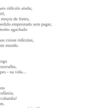
is ridículo ainda;
el,
 moços de fretes,
 pedido emprestado sem pagar,
 tenho agachado
as coisas ridículas,
este mundo.
migo
enxovalho,
pes - na vida...
ana
infâmia;
cobardia!
am.