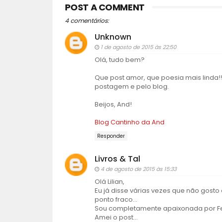
POST A COMMENT
4 comentários:
Unknown
1 de agosto de 2015 às 22:50
Olá, tudo bem?
Que post amor, que poesia mais linda!
postagem e pelo blog.
Beijos, And!
Blog Cantinho da And
Responder
Livros & Tal
4 de agosto de 2015 às 15:33
Olá Lilian,
Eu já disse várias vezes que não gost
ponto fraco...
Sou completamente apaixonada por Fe
Amei o post...