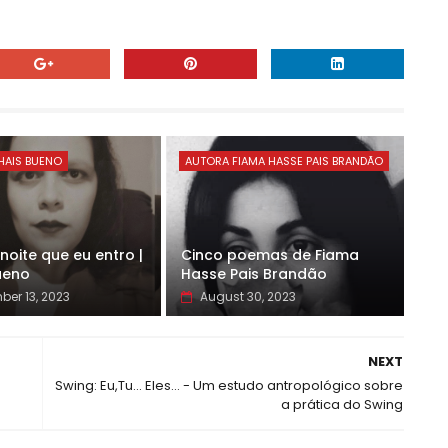
HAIS BUENO
AUTORA FIAMA HASSE PAIS BRANDÃO
noite que eu entro |
Cinco poemas de Fiama
ueno
Hasse Pais Brandão
er 13, 2023
August 30, 2023
NEXT
Swing: Eu,Tu... Eles... - Um estudo antropológico sobre
a prática do Swing