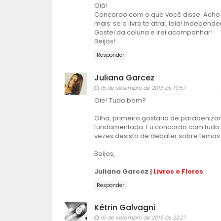
Olá!
Concordo com o que você disse. Acho t
mais: se o livro te atrai, leia! Indepen
Gostei da coluna e irei acompanhar!
Beijos!
Responder
Juliana Garcez
15 de setembro de 2015 às 19:57
Oie! Tudo bem?
Olha, primeiro gostaria de parabenizar
fundamentada. Eu concordo com tudo qu
vezes desisto de debater sobre temas 
Beijos,
Juliana Garcez |
Livros e Flores
Responder
Kétrin Galvagni
15 de setembro de 2015 às 22:27