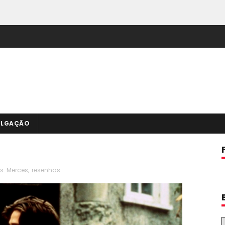
ULGAÇÃO
.s. Merces
,
resenhas