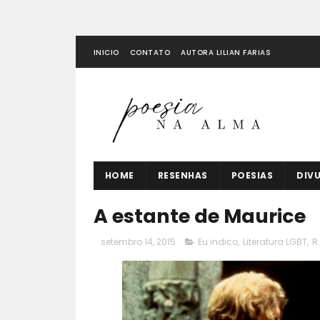
INICIO
CONTATO
AUTORA LILIAN FARIAS
HOME
RESENHAS
POESIAS
DIV
A estante de Maurice
setembro 14, 2015
Eu indico
,
Literatura LGBT
,
R