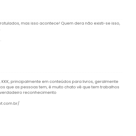
rotulados, mas isso acontece! Quem dera não existi-se isso,
.
s
.
, KKK, principalmente em conteúdos para livros, geralmente
os que as pessoas tem, é muito chato vê que tem trabalhos
 verdadeiro reconhecimento
ot.com.br/