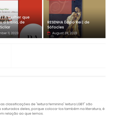
 | A mulher que
 a bíblia, de
RESENHA Édipo Rei | de
Scliar
Sófocles
ber 11, 2023
August 28, 2023
classificações de 'leitura feminina' leitura LGBT' são
s saturados deles, porque coloca-los também na literatura, é
em relação ao que lemos.