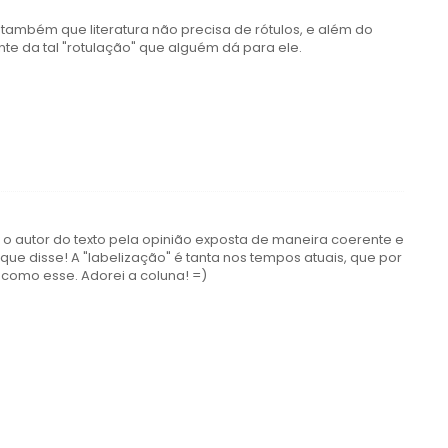
ambém que literatura não precisa de rótulos, e além do
dente da tal "rotulação" que alguém dá para ele.
 o autor do texto pela opinião exposta de maneira coerente e
e disse! A "labelização" é tanta nos tempos atuais, que por
como esse. Adorei a coluna! =)