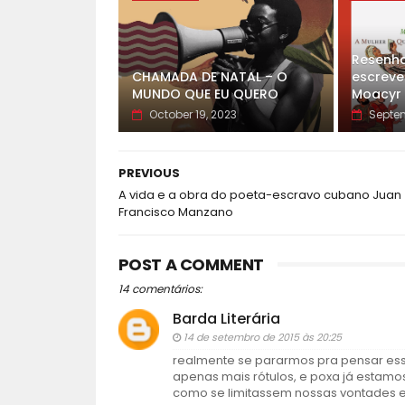
Resenha
CHAMADA DE NATAL – O
escreveu
MUNDO QUE EU QUERO
Moacyr 
October 19, 2023
Septem
PREVIOUS
A vida e a obra do poeta-escravo cubano Juan
Francisco Manzano
POST A COMMENT
14 comentários:
Barda Literária
14 de setembro de 2015 às 20:25
realmente se pararmos pra pensar essas 
apenas mais rótulos, e poxa já estamo
como se limitassem nossas vontades 