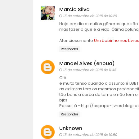
Marcio Silva
15 de setembro de 2015 às 10:26
Hoje em dia a muitos gêneros que são 
mas fazer o que é a vida. Ótima coluna
Atenciosamente
Um baixinho nos Livro
Responder
Manoel Alves (enoua)
15 de setembro de 2015 às 11:48
Olá
é muito tenso quando o assunto é LGBT
as editoras tem os mesmos preconceit
tão bons a cerca do tema e não tem o
bjks
Passa Lá - http://ospapa-livros.blogsp
Responder
Unknown
15 de setembro de 2015 às 19:50