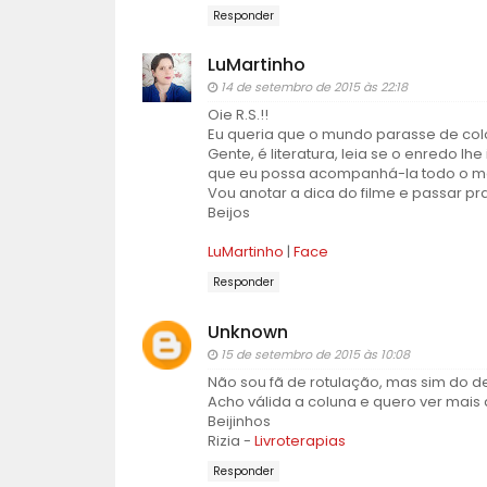
Responder
LuMartinho
14 de setembro de 2015 às 22:18
Oie R.S.!!
Eu queria que o mundo parasse de coloc
Gente, é literatura, leia se o enredo lh
que eu possa acompanhá-la todo o m
Vou anotar a dica do filme e passar p
Beijos
LuMartinho
|
Face
Responder
Unknown
15 de setembro de 2015 às 10:08
Não sou fã de rotulação, mas sim do d
Acho válida a coluna e quero ver mais
Beijinhos
Rizia -
Livroterapias
Responder