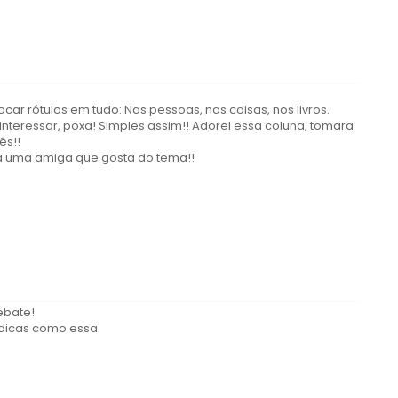
ar rótulos em tudo: Nas pessoas, nas coisas, nos livros.
e interessar, poxa! Simples assim!! Adorei essa coluna, tomara
ês!!
ra uma amiga que gosta do tema!!
ebate!
 dicas como essa.