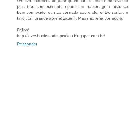
Um livro interessante para quem curti rs' mas é bem válido
pois trás conhecimento sobre um personagem histórico
bem conhecido, eu não sei nada sobre ele, então seria um
livro com grande aprendizagem. Mas não leria por agora.
Beijos!
http://lovesbooksandcupcakes.blogspot.com.br/
Responder