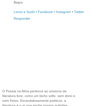
Beijos
Livros e Sushi
•
Facebook
•
Instagram
•
Twitter
Responder
O Poesia na Alma pertence ao universo da
literatura livre, como um bicho solto, sem dono e
nem freios. Escandalosamente poéticos, a
literatura é o ar que enche nossos pulmões,