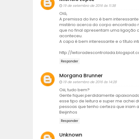
19 de setembro de 2016 às 11:38
Olá,
A premissa do livro é bem interessante
mistério acerca do corpo encontrado n
que no final apresentam uma ligação 
aconteceu.
A capa é bem interessante e o título int
http://leitoradescontrolada.blogspot.c
Responder
Morgana Brunner
19 de setembro de 2016 às 14:28
Oiii, tudo bem?
Gente fiquei perdidamente apaixonada 
esse tipo de leitura e super me achei 
pessoas que tenho certeza que iriam a
Beijinhos
Responder
Unknown