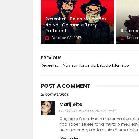
Resenha - Belas Maldições,
de Neil Gaiman e Terry
Pratchett
Resenha
October 03, 2017
Septem
PREVIOUS
Resenha - Nas sombras do Estado Islâmico
POST A COMMENT
21 comentários:
Marijleite
17 de setembro de 2016 às 11:03
Olá, essa é a primeira resenha que leio
não saber se ele faria muito o meu est
acontecendo, ainda assim é uma leitur
Responder