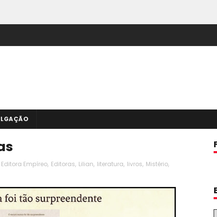
ULGAÇÃO
as
Editora Empíreo
,
Editoras
,
Lilian
,
literatura
,
livros
,
Mistério
,