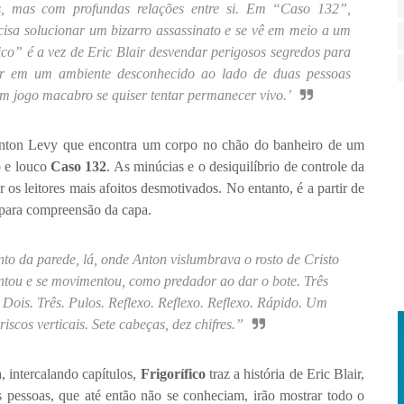
as, mas com profundas relações entre si. Em “Caso 132”,
isa solucionar um bizarro assassinato e se vê em meio a um
fico” é a vez de Eric Blair desvendar perigosos segredos para
ar em um ambiente desconhecido ao lado de duas pessoas
 um jogo macabro se quiser tentar permanecer vivo.’
e Anton Levy que encontra um corpo no chão do banheiro de um
o e louco
Caso 132
. As minúcias e o desiquilíbrio de controle da
os leitores mais afoitos desmotivados. No entanto, é a partir de
para compreensão da capa.
to da parede, lá, onde Anton vislumbrava o rosto de Cristo
vantou e se movimentou, como predador ao dar o bote. Três
 Dois. Três. Pulos. Reflexo. Reflexo. Reflexo. Rápido. Um
riscos verticais. Sete cabeças, dez chifres.”
, intercalando capítulos,
Frigorífico
traz a história de Eric Blair,
s pessoas, que até então não se conheciam, irão mostrar todo o