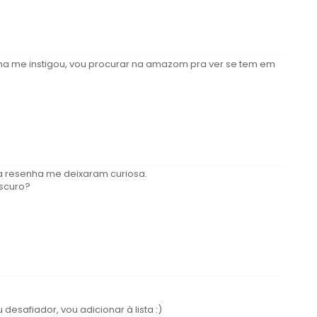
enha me instigou, vou procurar na amazom pra ver se tem em
a resenha me deixaram curiosa.
escuro?
desafiador, vou adicionar à lista :)