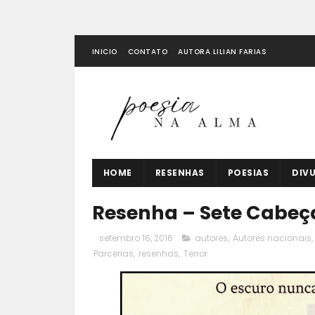
INICIO
CONTATO
AUTORA LILIAN FARIAS
HOME
RESENHAS
POESIAS
DIV
Resenha – Sete Cabeç
setembro 16, 2016
autores
,
Autores nacionais
,
Parcerias
,
resenhas
,
Terror