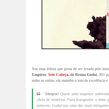
Sou uma leitora que gosta de ser levada pelo inus
Empíreo
.
Sete Cabeça
, de Bruno Godoi
, 303 p
todas as outras, ela mantém o tom de excelência e 
‘
Sinopse:
Quem ama suspense sobrenatur
cheia de mistérios. Para transportar o leit
parecem, Godoi usa uma das mais intrigante