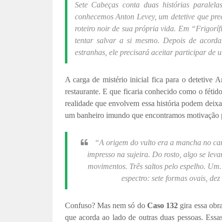
Sete Cabeças conta duas histórias paralel
conhecemos Anton Levey, um detetive que prec
roteiro noir de sua própria vida. Em “Frigorí
tentar salvar a si mesmo. Depois de acord
estranhas, ele precisará aceitar participar de
A carga de mistério inicial fica para o detetiv
restaurante. E que ficaria conhecido como o fétid
realidade que envolvem essa história podem deixar 
um banheiro imundo que encontramos motivação 
“A origem do vulto era a mancha no can
impresso na sujeira. Do rosto, algo se le
movimentos. Três saltos pelo espelho. Um.
espectro: sete formas ovais, dez 
Confuso? Mas nem só do
Caso 132
gira essa obra
que acorda ao lado de outras duas pessoas. Essa