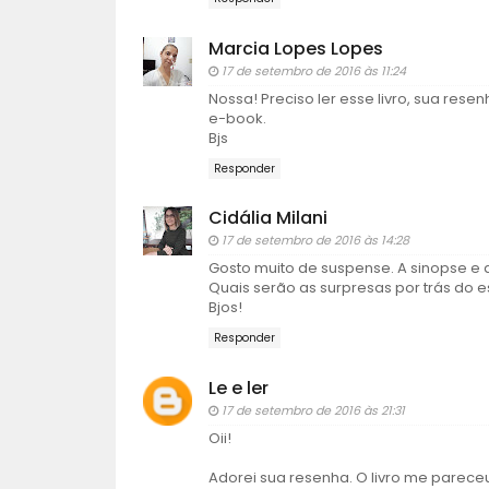
Marcia Lopes Lopes
17 de setembro de 2016 às 11:24
Nossa! Preciso ler esse livro, sua res
e-book.
Bjs
Responder
Cidália Milani
17 de setembro de 2016 às 14:28
Gosto muito de suspense. A sinopse e 
Quais serão as surpresas por trás do 
Bjos!
Responder
Le e ler
17 de setembro de 2016 às 21:31
Oii!
Adorei sua resenha. O livro me pareceu 