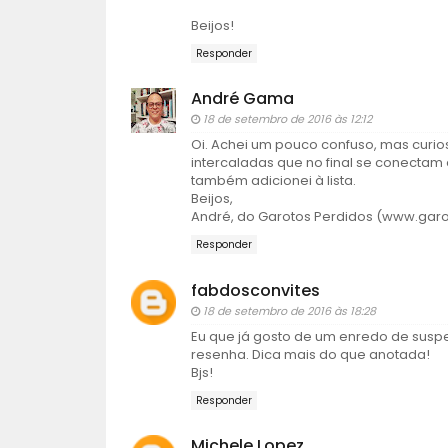
Beijos!
Responder
André Gama
18 de setembro de 2016 às 12:12
Oi. Achei um pouco confuso, mas curio
intercaladas que no final se conectam 
também adicionei à lista.
Beijos,
André, do Garotos Perdidos (www.gar
Responder
fabdosconvites
18 de setembro de 2016 às 18:28
Eu que já gosto de um enredo de suspe
resenha. Dica mais do que anotada!
Bjs!
Responder
Michele Lopez