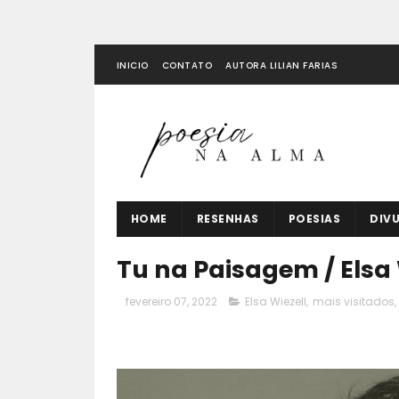
INICIO
CONTATO
AUTORA LILIAN FARIAS
HOME
RESENHAS
POESIAS
DIV
Tu na Paisagem / Els
fevereiro 07, 2022
Elsa Wiezell
,
mais visitados
,