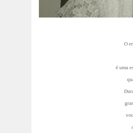
O e
é uma e
qu
Dur
gra
vo