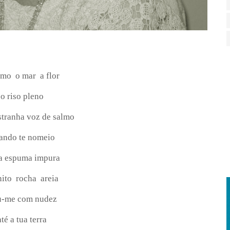
rmo
o mar
a flor
o riso pleno
stranha voz de salmo
ando te nomeio
a espuma impura
nito
rocha
areia
u-me com nudez
até a tua terra