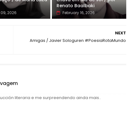
Renato Baalbaki
09, 2026
February 16, 2026
NEXT
Amigas / Javier Sologuren #PoesiaRotaMundo
elvagem
ucción literaria e me surpreendendo ainda mais..