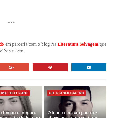
***
do
em parceria com o blog Na
Literatura Selvagem
que
olívia e Peru.
ARIA LUIZA FIRMINO
AUTOR RENATO BAALBAKI
 o tempo e prepare
O louco com um guarda-
paço / de Maria Luiza
chuva em dia de sol / por