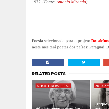
1977.
(Fonte:
Antonio Miranda
)
Poesia selecionada para o projeto
RotaMun
neste mês terá poetas dos países: Paraguai, B
RELATED POSTS
AUTOR FERREIRA GULLAR
AUTORA M
Estique
Não interessa a ninguém /
este es