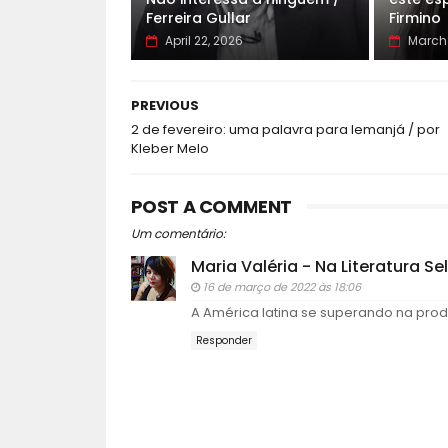
Ferreira Gullar
Firmino
April 22, 2026
March 
PREVIOUS
2 de fevereiro: uma palavra para Iemanjá / por
Kleber Melo
POST A COMMENT
Um comentário:
Maria Valéria - Na Literatura S
16 de março de 2022 às 18:06
A América latina se superando na prod
Responder