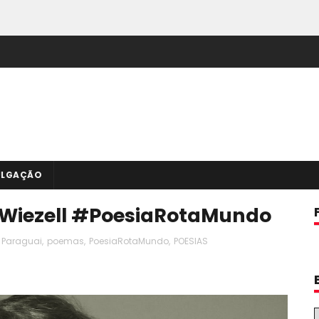
ULGAÇÃO
a Wiezell #PoesiaRotaMundo
Paraguai
,
poemas
,
PoesiaRotaMundo
,
POESIAS