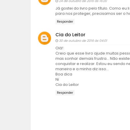
24 de outubro de 2016 às 16:20
Já gostei do livro pelo título. Como 
para nos proteger, precisamos ser o 
Responder
Cia do Leitor
30 de outubro de 2016 às 04:01
Olá!
Creio que esse livro ajude muitas pess
mas sonhar demais frustra... Não exis
conquistar e realizar. Estou eu sendo 
maneira e a minha diz isso...
Boa dica
Ni
Cia do Leitor
Responder