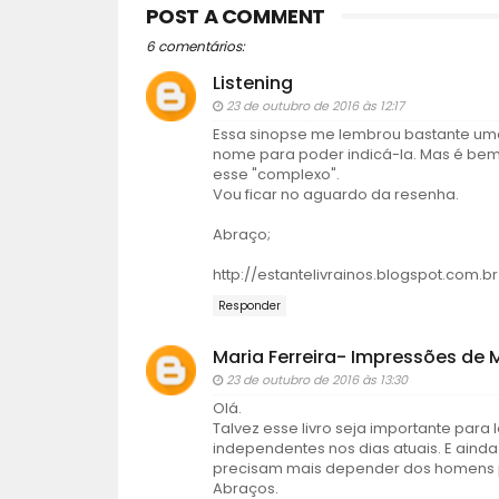
POST A COMMENT
6 comentários:
Listening
23 de outubro de 2016 às 12:17
Essa sinopse me lembrou bastante uma
nome para poder indicá-la. Mas é be
esse "complexo".
Vou ficar no aguardo da resenha.
Abraço;
http://estantelivrainos.blogspot.com.br
Responder
Maria Ferreira- Impressões de 
23 de outubro de 2016 às 13:30
Olá.
Talvez esse livro seja importante pa
independentes nos dias atuais. E ain
precisam mais depender dos homens pa
Abraços.