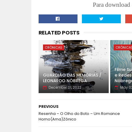
Para download e
RELATED POSTS
CRÔNICAS
CRÔNICA
Filme S
GUARDIÃO DAS MEMÓRIAS /
e Redes
LEONARDO NÓBREGA
Nóbreg
December 01, 2022
May 02
PREVIOUS
Resenha – O Olho do Boto – Um Romance
Homo(Ama)Zônico