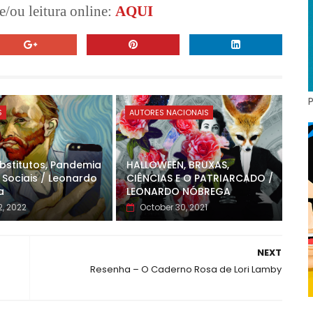
/ou leitura online:
AQUI
S
AUTORES NACIONAIS
ubstitutos, Pandemia
HALLOWEEN, BRUXAS,
 Sociais / Leonardo
CIÊNCIAS E O PATRIARCADO /
a
LEONARDO NÓBREGA
, 2022
October 30, 2021
NEXT
Resenha – O Caderno Rosa de Lori Lamby