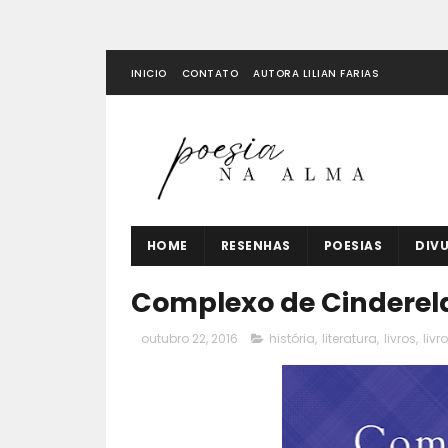
INICIO
CONTATO
AUTORA LILIAN FARIAS
HOME
RESENHAS
POESIAS
DIV
Complexo de Cinderela 
outubro 22, 2016
história
,
literatura
,
livros
,
livr