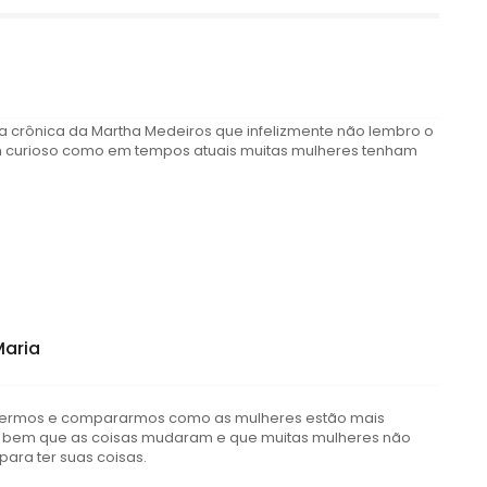
 crônica da Martha Medeiros que infelizmente não lembro o
m curioso como em tempos atuais muitas mulheres tenham
Maria
ra lermos e compararmos como as mulheres estão mais
da bem que as coisas mudaram e que muitas mulheres não
ra ter suas coisas.