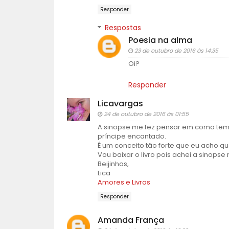
Responder
Respostas
Poesia na alma
23 de outubro de 2016 às 14:35
Oi?
Responder
Licavargas
24 de outubro de 2016 às 01:55
A sinopse me fez pensar em como tem
príncipe encantado.
É um conceito tão forte que eu acho qu
Vou baixar o livro pois achei a sinopse
Beijinhos,
Lica
Amores e Livros
Responder
Amanda França