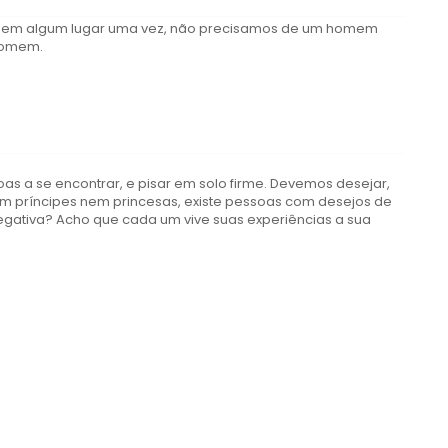
eu li em algum lugar uma vez, não precisamos de um homem
homem.
oas a se encontrar, e pisar em solo firme. Devemos desejar,
tem príncipes nem princesas, existe pessoas com desejos de
negativa? Acho que cada um vive suas experiências a sua